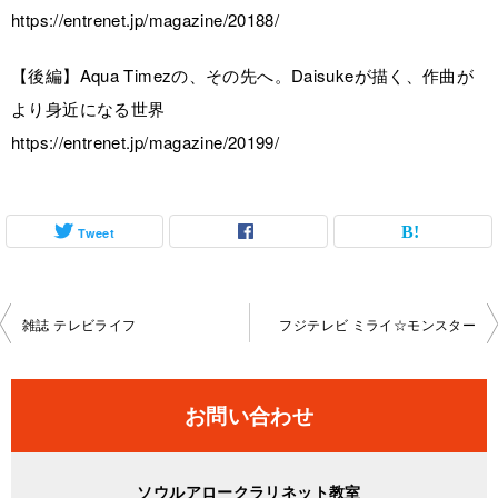
https://entrenet.jp/magazine/20188/
【後編】Aqua Timezの、その先へ。Daisukeが描く、作曲が
より身近になる世界
https://entrenet.jp/magazine/20199/
Tweet
投
雑誌 テレビライフ
フジテレビ ミライ☆モンスター
稿
ナ
お問い合わせ
ビ
ゲ
ソウルアロークラリネット教室