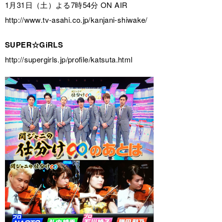
1月31日（土）よる7時54分 ON AIR
http://www.tv-asahi.co.jp/kanjani-shiwake/
SUPER☆GiRLS
http://supergirls.jp/profile/katsuta.html