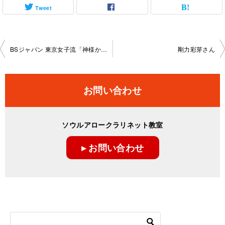
Tweet
投
BSジャパン 東京女子流「神様からの宿題」
剛力彩芽さん
稿
ナ
お問い合わせ
ビ
ゲ
ソウルアロークラリネット教室
ー
▸ お問い合わせ
シ
ョ
ン