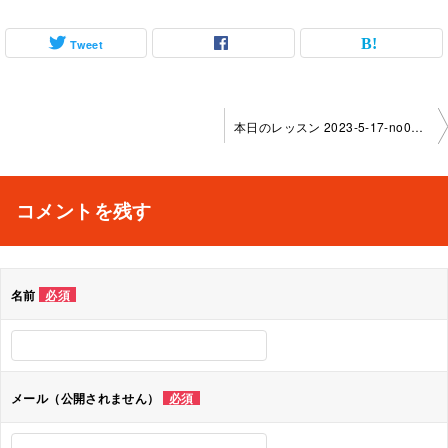
Tweet
投
本日のレッスン 2023-5-17-no0039-1130
稿
ナ
コメントを残す
ビ
ゲ
名前
必須
ー
シ
ョ
メール（公開されません）
必須
ン