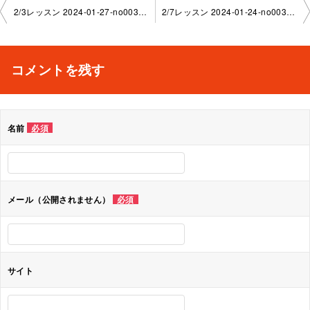
投
2/3レッスン 2024-01-27-no0039-1142
2/7レッスン 2024-01-24-no0039-1130
稿
ナ
コメントを残す
ビ
ゲ
名前
必須
ー
シ
ョ
メール（公開されません）
必須
ン
サイト