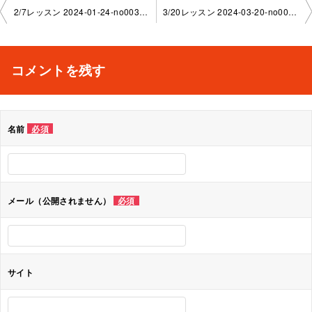
投
2/7レッスン 2024-01-24-no0039-1130
3/20レッスン 2024-03-20-no0039-1130
稿
ナ
コメントを残す
ビ
ゲ
名前
必須
ー
シ
ョ
メール（公開されません）
必須
ン
サイト