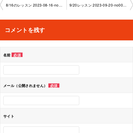
投
8/16のレッスン 2023-08-16-no0039-1130
9/20レッスン 2023-09-20-no0039-1130
稿
ナ
コメントを残す
ビ
ゲ
名前
必須
ー
シ
ョ
メール（公開されません）
必須
ン
サイト