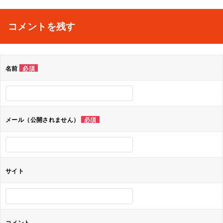
稿
ナ
コメントを残す
ビ
ゲ
名前
必須
ー
シ
ョ
メール（公開されません）
必須
ン
サイト
コメント