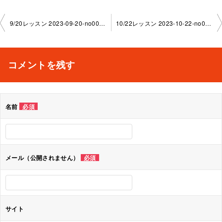
投
9/20レッスン 2023-09-20-no0039-1130
10/22レッスン 2023-10-22-no0039-1130
稿
ナ
コメントを残す
ビ
ゲ
名前
必須
ー
シ
ョ
メール（公開されません）
必須
ン
サイト