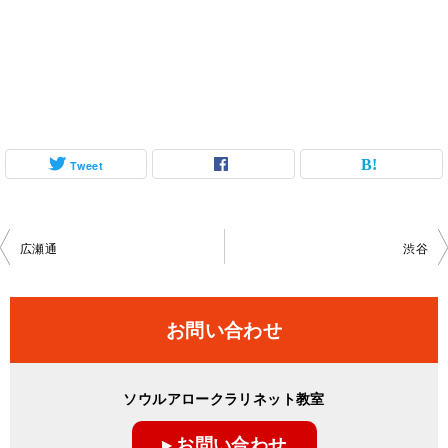
Tweet
投
広瀬通
渋谷
稿
ナ
お問い合わせ
ビ
ゲ
ソウルアロークラリネット教室
ー
▸ お問い合わせ