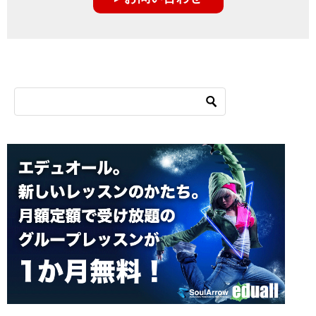
シ
ョ
ン