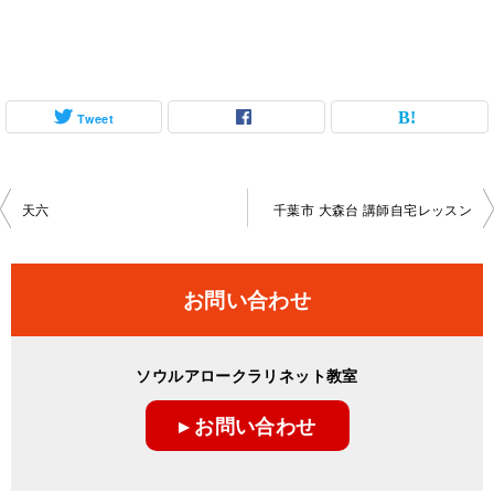
Tweet
投
天六
千葉市 大森台 講師自宅レッスン
稿
ナ
お問い合わせ
ビ
ゲ
ソウルアロークラリネット教室
ー
▸ お問い合わせ
シ