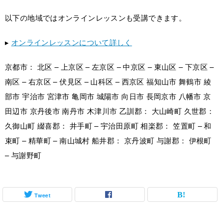
以下の地域ではオンラインレッスンも受講できます。
▸
オンラインレッスンについて詳しく
京都市： 北区 – 上京区 – 左京区 – 中京区 – 東山区 – 下京区 –
南区 – 右京区 – 伏見区 – 山科区 – 西京区 福知山市 舞鶴市 綾
部市 宇治市 宮津市 亀岡市 城陽市 向日市 長岡京市 八幡市 京
田辺市 京丹後市 南丹市 木津川市 乙訓郡： 大山崎町 久世郡：
久御山町 綴喜郡： 井手町 – 宇治田原町 相楽郡： 笠置町 – 和
束町 – 精華町 – 南山城村 船井郡： 京丹波町 与謝郡： 伊根町
– 与謝野町
Tweet