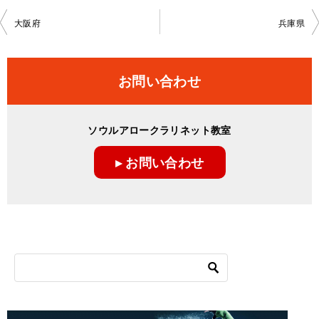
投
大阪府
兵庫県
稿
ナ
お問い合わせ
ビ
ゲ
ソウルアロークラリネット教室
ー
▸ お問い合わせ
シ
ョ
ン