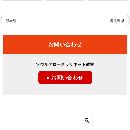
投
熊本県
鹿児島県
稿
ナ
お問い合わせ
ビ
ゲ
ソウルアロークラリネット教室
ー
▸ お問い合わせ
シ
ョ
ン