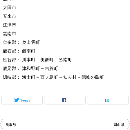
大田市
安来市
江津市
雲南市
仁多郡： 奥出雲町
飯石郡： 飯南町
邑智郡： 川本町 – 美郷町 – 邑南町
鹿足郡： 津和野町 – 吉賀町
隠岐郡： 海士町 – 西ノ島町 – 知夫村 – 隠岐の島町
Tweet
投
鳥取県
岡山県