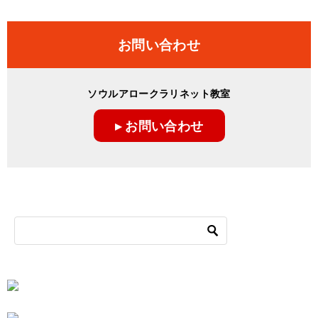
稿
ナ
お問い合わせ
ビ
ゲ
ソウルアロークラリネット教室
ー
▸ お問い合わせ
シ
ョ
ン