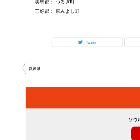
美馬郡： つるぎ町
三好郡： 東みよし町
Tweet
投
愛媛県
稿
ナ
ビ
ソウ
ゲ
ー