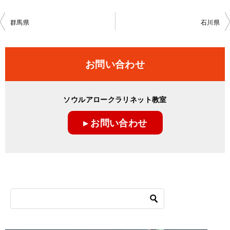
投
群馬県
石川県
稿
ナ
お問い合わせ
ビ
ゲ
ソウルアロークラリネット教室
ー
▸ お問い合わせ
シ
ョ
ン